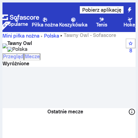
Pobierz aplikację
Popularne
Piłka nożna
Koszykówka
Tenis
Hokej
Tawny Owl - Sofascore
Mini piłka nożna
Polska
Tawny Owl
Polska
8
Przegląd
Mecze
Wyróżnione
Ostatnie mecze