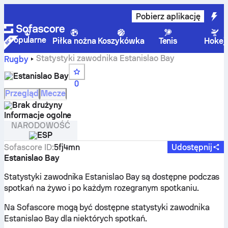
Pobierz aplikację
Popularne
Piłka nożna
Koszykówka
Tenis
Hokej
Statystyki zawodnika Estanislao Bay
Rugby
Estanislao Bay
0
Przegląd
Mecze
Brak drużyny
Informacje ogolne
NARODOWOŚĆ
ESP
Sofascore ID
:
5fj4mn
Udostępnij
Estanislao Bay
Statystyki zawodnika Estanislao Bay są dostępne podczas
spotkań na żywo i po każdym rozegranym spotkaniu.
Na Sofascore mogą być dostępne statystyki zawodnika
Estanislao Bay dla niektórych spotkań.