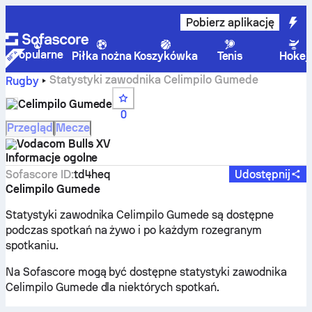
Pobierz aplikację
Popularne
Piłka nożna
Koszykówka
Tenis
Hokej
Statystyki zawodnika Celimpilo Gumede
Rugby
Celimpilo Gumede
0
Przegląd
Mecze
Vodacom Bulls XV
Informacje ogolne
Sofascore ID
:
td4heq
Udostępnij
Celimpilo Gumede
Statystyki zawodnika Celimpilo Gumede są dostępne
podczas spotkań na żywo i po każdym rozegranym
spotkaniu.
Na Sofascore mogą być dostępne statystyki zawodnika
Celimpilo Gumede dla niektórych spotkań.