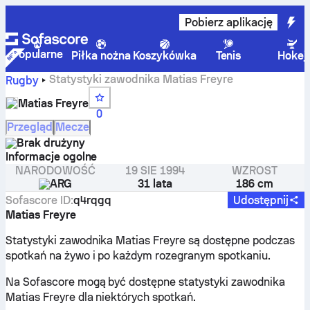
Pobierz aplikację
Popularne
Piłka nożna
Koszykówka
Tenis
Hokej
Statystyki zawodnika Matias Freyre
Rugby
Matias Freyre
0
Przegląd
Mecze
Brak drużyny
Informacje ogolne
NARODOWOŚĆ
19 SIE 1994
WZROST
ARG
31 lata
186 cm
Sofascore ID
:
q4rqgq
Udostępnij
Matias Freyre
Statystyki zawodnika Matias Freyre są dostępne podczas
spotkań na żywo i po każdym rozegranym spotkaniu.
Na Sofascore mogą być dostępne statystyki zawodnika
Matias Freyre dla niektórych spotkań.