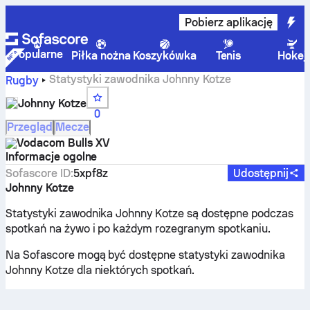
Pobierz aplikację
Popularne
Piłka nożna
Koszykówka
Tenis
Hokej
Statystyki zawodnika Johnny Kotze
Rugby
Johnny Kotze
0
Przegląd
Mecze
Vodacom Bulls XV
Informacje ogolne
Sofascore ID
:
5xpf8z
Udostępnij
Johnny Kotze
Statystyki zawodnika Johnny Kotze są dostępne podczas
spotkań na żywo i po każdym rozegranym spotkaniu.
Na Sofascore mogą być dostępne statystyki zawodnika
Johnny Kotze dla niektórych spotkań.