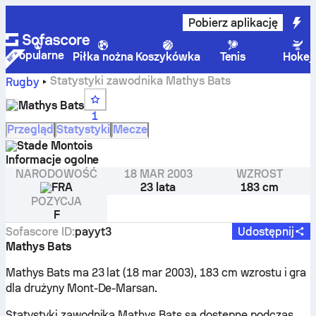
Pobierz aplikację
Popularne
Piłka nożna
Koszykówka
Tenis
Hokej
Statystyki zawodnika Mathys Bats
Rugby
Mathys Bats
1
Przegląd
Statystyki
Mecze
Stade Montois
Informacje ogolne
NARODOWOŚĆ
18 MAR 2003
WZROST
FRA
23 lata
183 cm
POZYCJA
F
Sofascore ID
:
payyt3
Udostępnij
Mathys Bats
Mathys Bats ma 23 lat (18 mar 2003), 183 cm wzrostu i gra
dla drużyny Mont-De-Marsan.
Statystyki zawodnika Mathys Bats są dostępne podczas