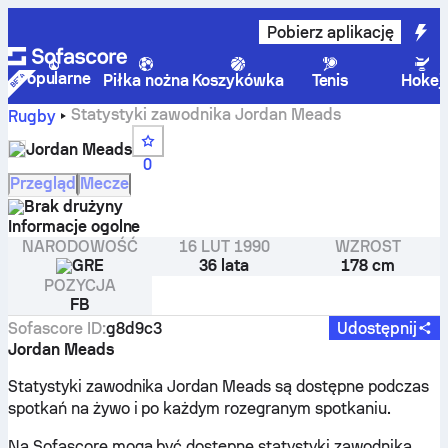
Pobierz aplikację
Popularne
Piłka nożna
Koszykówka
Tenis
Hokej
Statystyki zawodnika Jordan Meads
Rugby
Jordan Meads
0
Przegląd
Mecze
Brak drużyny
Informacje ogolne
NARODOWOŚĆ
16 LUT 1990
WZROST
GRE
36 lata
178 cm
POZYCJA
FB
Sofascore ID
:
g8d9c3
Udostępnij
Jordan Meads
Statystyki zawodnika Jordan Meads są dostępne podczas
spotkań na żywo i po każdym rozegranym spotkaniu.
Na Sofascore mogą być dostępne statystyki zawodnika