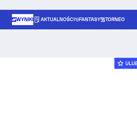
WYNIKI
AKTUALNOŚCI
FANTASY
TORNEO
ULU