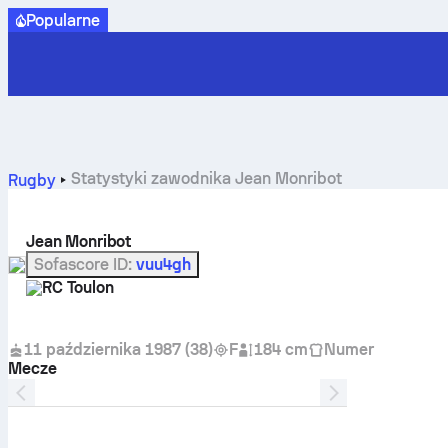
Popularne
Statystyki zawodnika Jean Monribot
Rugby
Jean Monribot
Sofascore ID
:
vuu4gh
RC Toulon
11 października 1987
(
38
)
F
184 cm
Numer
Mecze