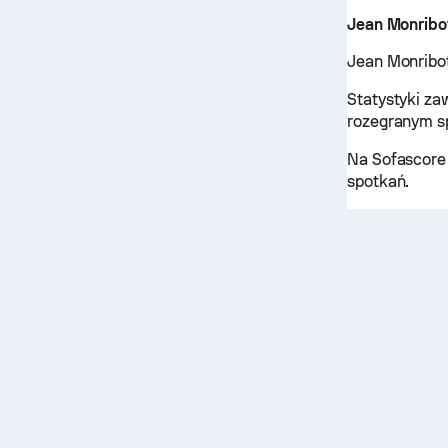
Jean Monribo
Jean Monribot
Statystyki za
rozegranym s
Na Sofascore 
spotkań.