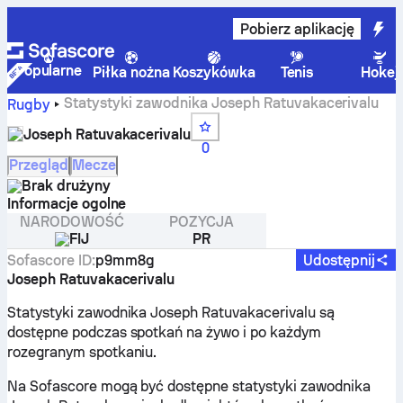
Pobierz aplikację
Popularne
Piłka nożna
Koszykówka
Tenis
Hokej
Statystyki zawodnika Joseph Ratuvakacerivalu
Rugby
Joseph Ratuvakacerivalu
0
Przegląd
Mecze
Brak drużyny
Informacje ogolne
NARODOWOŚĆ
POZYCJA
FIJ
PR
Sofascore ID
:
p9mm8g
Udostępnij
Joseph Ratuvakacerivalu
Statystyki zawodnika Joseph Ratuvakacerivalu są
dostępne podczas spotkań na żywo i po każdym
rozegranym spotkaniu.
Na Sofascore mogą być dostępne statystyki zawodnika