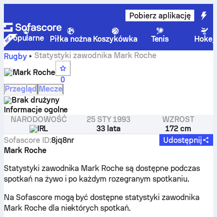
Pobierz aplikację
Popularne
Piłka nożna
Koszykówka
Tenis
Hokej
Statystyki zawodnika Mark Roche
Rugby
Mark Roche
0
Przegląd
Mecze
Brak drużyny
Informacje ogolne
NARODOWOŚĆ
25 STY 1993
WZROST
IRL
33 lata
172 cm
Sofascore ID
:
8jq8nr
Udostępnij
Mark Roche
Statystyki zawodnika Mark Roche są dostępne podczas
spotkań na żywo i po każdym rozegranym spotkaniu.
Na Sofascore mogą być dostępne statystyki zawodnika
Mark Roche dla niektórych spotkań.