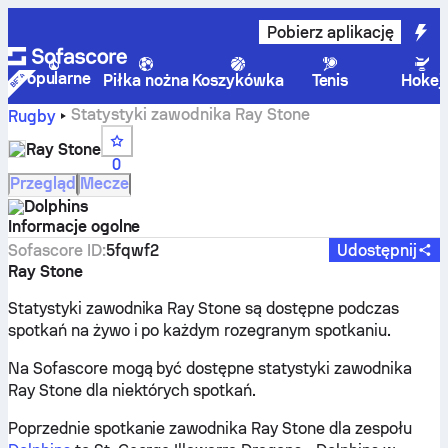
Pobierz aplikację
Popularne
Piłka nożna
Koszykówka
Tenis
Hokej
Statystyki zawodnika Ray Stone
Rugby
Ray Stone
0
Przegląd
Mecze
Dolphins
Informacje ogolne
Sofascore ID
:
5fqwf2
Udostępnij
Ray Stone
Statystyki zawodnika Ray Stone są dostępne podczas
spotkań na żywo i po każdym rozegranym spotkaniu.
Na Sofascore mogą być dostępne statystyki zawodnika
Ray Stone dla niektórych spotkań.
Poprzednie spotkanie zawodnika Ray Stone dla zespołu