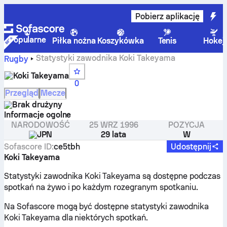
Pobierz aplikację
Popularne
Piłka nożna
Koszykówka
Tenis
Hokej
Statystyki zawodnika Koki Takeyama
Rugby
Koki Takeyama
0
Przegląd
Mecze
Brak drużyny
Informacje ogolne
NARODOWOŚĆ
25 WRZ 1996
POZYCJA
JPN
29 lata
W
Sofascore ID
:
ce5tbh
Udostępnij
Koki Takeyama
Statystyki zawodnika Koki Takeyama są dostępne podczas
spotkań na żywo i po każdym rozegranym spotkaniu.
Na Sofascore mogą być dostępne statystyki zawodnika
Koki Takeyama dla niektórych spotkań.