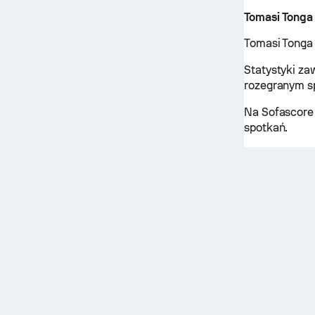
Tomasi Tonga
Tomasi Tonga 
Statystyki za
rozegranym s
Na Sofascore 
spotkań.