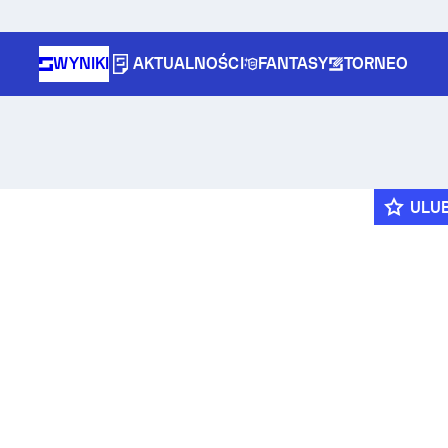
WYNIKI
AKTUALNOŚCI
FANTASY
TORNEO
ULU