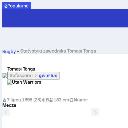
Popularne
Statystyki zawodnika Tomasi Tonga
Rugby
Tomasi Tonga
Sofascore ID
:
gwm4ux
Utah Warriors
7 lipca 1998
(
28
)
B
183 cm
Numer
Mecze