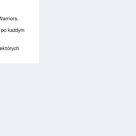
Warriors.
i po każdym
iektórych