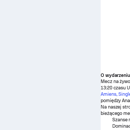
O wydarzeni
Mecz na żyw
13:20 czasu 
Amiens, Sing
pomiędzy
Ana
Na naszej str
bieżącego mec
Szanse 
Dominac