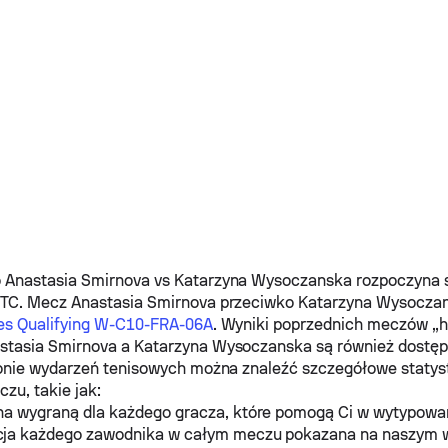
u
o
Anastasia Smirnova
vs
Katarzyna Wysoczanska
rozpoczyna s
UTC. Mecz
Anastasia Smirnova
przeciwko
Katarzyna Wysocza
les Qualifying W-C10-FRA-06A
. Wyniki poprzednich meczów „h
stasia Smirnova
a
Katarzyna Wysoczanska
są również dostęp
onie wydarzeń tenisowych można znaleźć szczegółowe statys
zu, takie jak:
na wygraną dla każdego gracza, które pomogą Ci w wytypowa
ja każdego zawodnika w całym meczu pokazana na naszym 