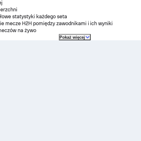
ej
ierzchni
łowe statystyki każdego seta
ie mecze H2H pomiędzy zawodnikami i ich wyniki
meczów na żywo
Pokaż więcej