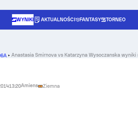
WYNIKI
AKTUALNOŚCI
FANTASY
TORNEO
Anastasia Smirnova
vs
Katarzyna Wysoczanska
wyniki 
06A
Amiens
2014
13:20
Ziemna