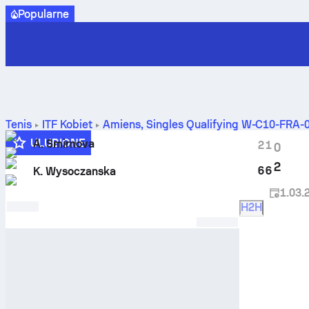
Popularne
Tenis
ITF Kobiet
Amiens, Singles Qualifying W-C10-FRA-
rezultaty H2H
ULUBIONE
A. Smirnova
2
1
0
2
6
6
K. Wysoczanska
1.03.
H2H