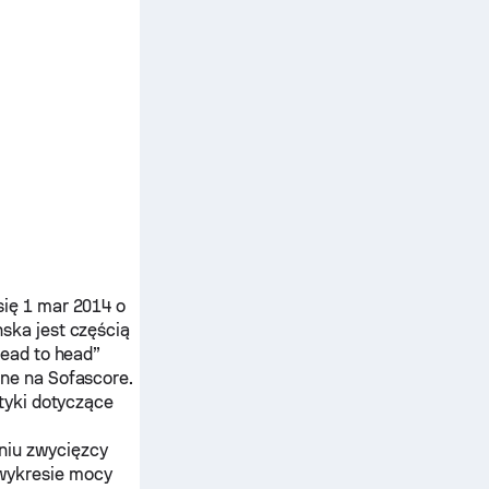
ię 1 mar 2014 o
nska
jest częścią
ead to head”
ne na Sofascore.
tyki dotyczące
niu zwycięzcy
wykresie mocy