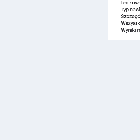
tenisow
Typ naw
Szczegó
Wszystk
Wyniki 