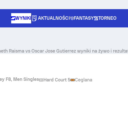
WYNIKI
AKTUALNOŚCI
FANTASY
TORNEO
neth Raisma
vs
Oscar Jose Gutierrez
wyniki na żywo i rezult
key F8, Men Singles
Hard Court 5
Ceglana