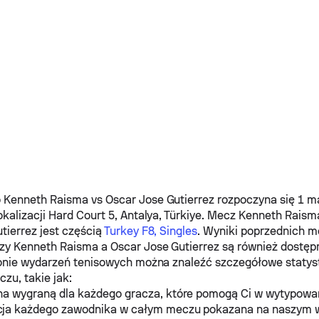
u
o
Kenneth Raisma
vs
Oscar Jose Gutierrez
rozpoczyna się 1 m
kalizacji Hard Court 5, Antalya, Türkiye. Mecz
Kenneth Raism
tierrez
jest częścią
Turkey F8, Singles
. Wyniki poprzednich 
dzy
Kenneth Raisma
a
Oscar Jose Gutierrez
są również dostęp
onie wydarzeń tenisowych można znaleźć szczegółowe statys
zu, takie jak:
na wygraną dla każdego gracza, które pomogą Ci w wytypowa
ja każdego zawodnika w całym meczu pokazana na naszym 