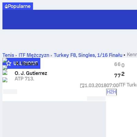
Popularne
Ken
Tenis
ITF Mężczyzn
Turkey F8, Singles
,
1/16 Finału
ULUBIONE
K. Raisma
6
6
0
Q
O. J. Gutierrez
2
7
7
ATP 713.
ITF Tur
1.03.2018
07:00
H2H