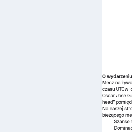
O wydarzeni
Mecz na żyw
czasu UTCw lo
Oscar Jose Gu
head” pomię
Na naszej str
bieżącego mec
Szanse 
Dominac