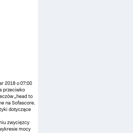
ar 2018 o 07:00
a
przeciwko
meczów „head to
ne na Sofascore.
tyki dotyczące
niu zwycięzcy
wykresie mocy