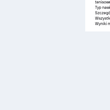
tenisow
Typ naw
Szczegó
Wszystk
Wyniki 