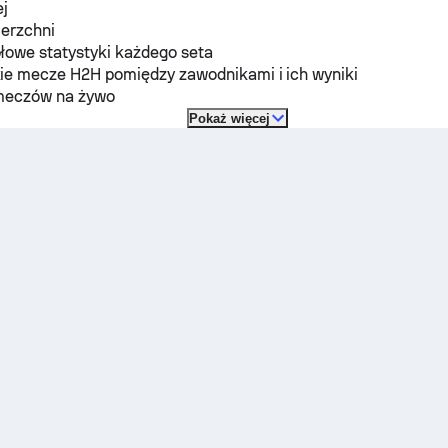
ej
ierzchni
łowe statystyki każdego seta
ie mecze H2H pomiędzy zawodnikami i ich wyniki
meczów na żywo
Pokaż więcej