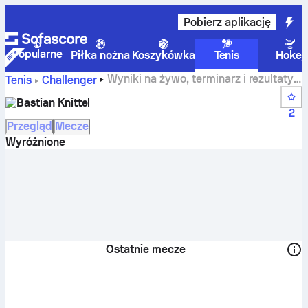
Pobierz aplikację
Popularne
Piłka nożna
Koszykówka
Tenis
Hokej
Wyniki na żywo, terminarz i rezultaty
Tenis
Challenger
zawodnika Bastian Knittel
Bastian Knittel
2
Przegląd
Mecze
Wyróżnione
Ostatnie mecze