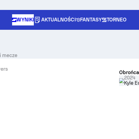
WYNIKI
AKTUALNOŚCI
FANTASY
TORNEO
 i mecze
wers
Obrońca
2024
Kyle 