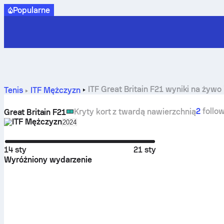
Popularne
ITF Great Britain F21 wyniki na żywo
Tenis
ITF Mężczyzn
2
follo
Kryty kort z twardą nawierzchnią
Great Britain F21
ITF Mężczyzn
Select season in unique tournament header
2024
14 sty
21 sty
Wyróżniony wydarzenie