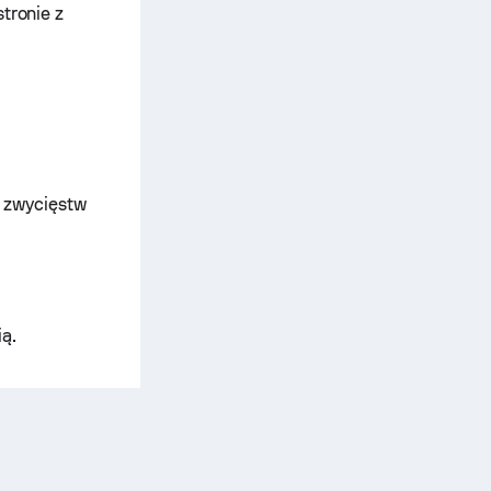
stronie z
ą zwycięstw
ią
.