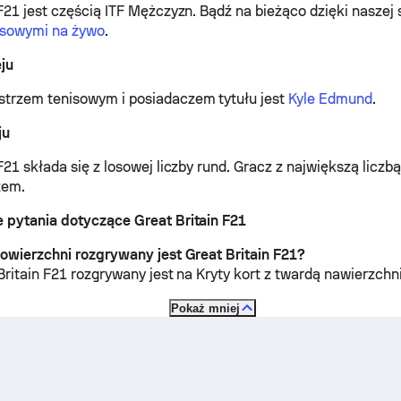
 F21 jest częścią ITF Mężczyzn.
Bądź na bieżąco dzięki naszej 
isowymi na żywo
.
eju
strzem tenisowym i posiadaczem tytułu jest
Kyle Edmund
.
ju
F21 składa się z losowej liczby rund. Gracz z największą liczb
zem.
 pytania dotyczące Great Britain F21
powierzchni rozgrywany jest Great Britain F21?
 Britain F21 rozgrywany jest na
Kryty kort z twardą nawierzchn
Pokaż mniej