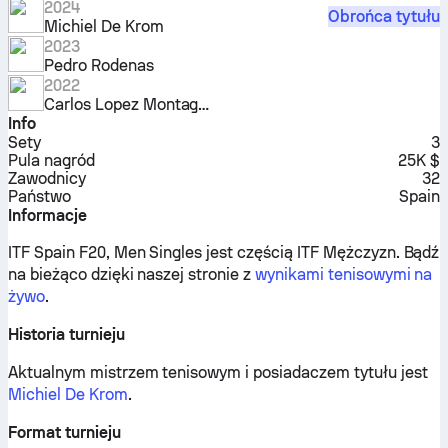
2024
Obrońca tytułu
Michiel De Krom
2023
Pedro Rodenas
2022
Carlos Lopez Montagud
Info
Sety
3
Pula nagród
25K $
Zawodnicy
32
Państwo
Spain
Informacje
ITF Spain F20, Men Singles jest częścią ITF Mężczyzn.
Bądź
na bieżąco dzięki naszej stronie z
wynikami tenisowymi na
żywo
.
Historia turnieju
Aktualnym mistrzem tenisowym i posiadaczem tytułu jest
Michiel De Krom
.
Format turnieju