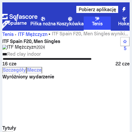
Pobierz aplikację
Popularne
Piłka nożna
Koszykówka
Tenis
Hokej
ITF Spain F20, Men Singles wyniki
Tenis
ITF Mężczyzn
na żywo i mecze
ITF Spain F20, Men Singles
ITF Mężczyzn
Select season in unique tournament header
2024
5
Red clay indoor
16 cze
22 cze
Szczegóły
Mecze
Wyróżniony wydarzenie
Tytuły