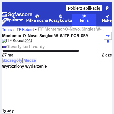
Pobierz aplikację
Popularne
Piłka nożna
Koszykówka
Tenis
Hokej
ITF Montemor-O-Novo, Singles W-
Tenis
ITF Kobiet
WITF-POR-05A wyniki na żywo i mecze
Montemor-O-Novo, Singles W-WITF-POR-05A
ITF Kobiet
Select season in unique tournament header
2024
5
Otwarty kort twardy
27 maj
2 cze
Szczegóły
Mecze
Wyróżniony wydarzenie
Tytuły