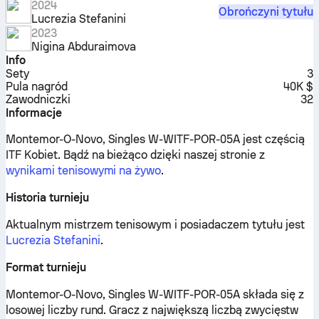
2024
Obrończyni tytułu
Lucrezia Stefanini
2023
Nigina Abduraimova
Info
Sety
3
Pula nagród
40K $
Zawodniczki
32
Informacje
Montemor-O-Novo, Singles W-WITF-POR-05A jest częścią
ITF Kobiet.
Bądź na bieżąco dzięki naszej stronie z
wynikami tenisowymi na żywo
.
Historia turnieju
Aktualnym mistrzem tenisowym i posiadaczem tytułu jest
Lucrezia Stefanini
.
Format turnieju
Montemor-O-Novo, Singles W-WITF-POR-05A składa się z
losowej liczby rund. Gracz z największą liczbą zwycięstw