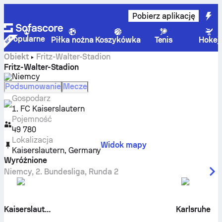
Pobierz aplikację
Popularne
Piłka nożna
Koszykówka
Tenis
Hokej
Obiekt
Fritz-Walter-Stadion
Fritz-Walter-Stadion
Niemcy
Podsumowanie
Mecze
Gospodarz
1. FC Kaiserslautern
Pojemność
49 780
Lokalizacja
Widok mapy
Kaiserslautern
,
Germany
Wyróżnione
Niemcy
,
2. Bundesliga
,
Runda 2
Kaiserslautern
Karlsruhe