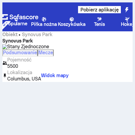
Pobierz aplikację
Popularne
Piłka nożna
Koszykówka
Tenis
Hokej
Obiekt
Synovus Park
Synovus Park
Stany Zjednoczone
Podsumowanie
Mecze
Pojemność
5500
Lokalizacja
Widok mapy
Columbus
,
USA