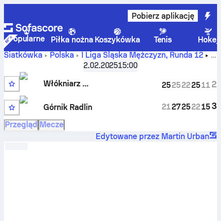
Pobierz aplikację
Popularne
Piłka nożna
Koszykówka
Tenis
Hokej
Siatkówka
Polska
I Liga Śląska Mężczyzn
,
Runda 12
BBTS Włókniarz Bielsko-Biała przeciwko SK Górnik Radlin
2.02.2025
15:00
– wyniki, terminarz, statystyki, bilans spotkań i prognozy
Włókniarz Bielsko-Biała
2
25
25
22
25
11
3
21
27
25
22
15
Górnik Radlin
Przegląd
Mecze
Edytowane przez Martin Urban