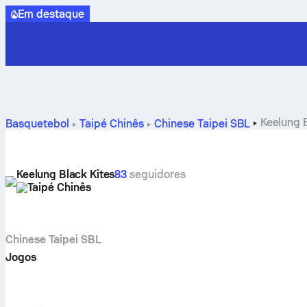
Em destaque
Keelung B
Basquetebol
Taipé Chinês
Chinese Taipei SBL
Keelung Black Kites
83
seguidores
Taipé Chinês
Chinese Taipei SBL
Jogos