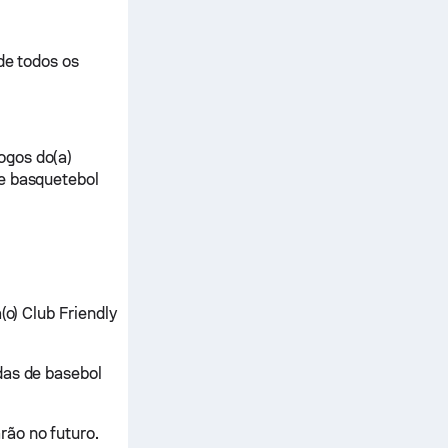
de todos os
ogos do(a)
de basquetebol
(o) Club Friendly
das de basebol
rão no futuro.