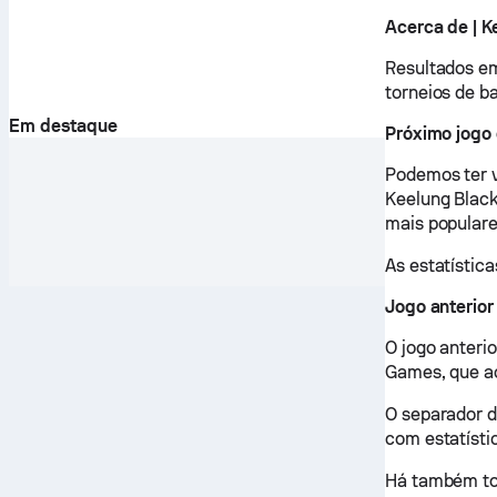
Acerca de | K
Resultados em
torneios de b
Em destaque
Próximo jogo 
Podemos ter v
Keelung Black
mais populare
As estatística
Jogo anterior
O jogo anterio
Games, que ac
O separador d
com estatístic
Há também tod