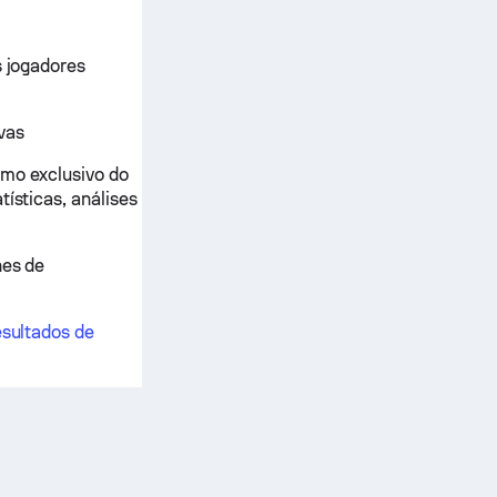
s jogadores
vas
tmo exclusivo do
tísticas, análises
nes de
esultados de