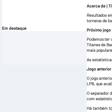
Acerca de | T
Resultados em 
torneios de b
Em destaque
Próximo jogo 
Podemos ter v
Titanes de Ba
mais populare
As estatística
Jogo anterior
O jogo anterio
LPB, que acabo
O separador d
com estatístic
Há também tod