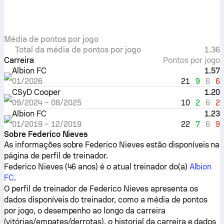
Média de pontos por jogo
Total da média de pontos por jogo
1.36
Carreira
Pontos por jogo
Albion FC
1.57
21
9
6
6
01/2026
CSyD Cooper
1.20
10
2
6
2
09/2024
–
08/2025
Albion FC
1.23
22
7
6
9
01/2019
–
12/2019
Sobre Federico Nieves
As informações sobre Federico Nieves estão disponíveis na
página de perfil de treinador.
Federico Nieves (46 anos) é o atual treinador do(a)
Albion
FC
.
O perfil de treinador de Federico Nieves apresenta os
dados disponíveis do treinador, como a média de pontos
por jogo, o desempenho ao longo da carreira
(vitórias/empates/derrotas), o historial da carreira e dados