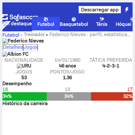
Descarregar app
Em destaque
Futebol
Basquetebol
Ténis
Hóquei n
Treinador
Federico Nieves - perfil, estatísticas
Futebol
e historial da carreira
Federico Nieves
Detalhes
Jogos
Albion FC
NACIONALIDADE
14/01/1980
TÁTICA PREFERIDA
URU
46 anos
4-2-3-1
JOGOS
PONTOS/JOGO
53
1.36
Desempenho
18
18
17
34%
34%
32%
Histórico da carreira