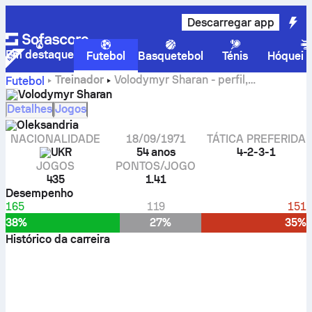
Descarregar app
Em destaque
Futebol
Basquetebol
Ténis
Hóquei n
Treinador
Volodymyr Sharan - perfil,
Futebol
estatísticas e historial da carreira
Volodymyr Sharan
Detalhes
Jogos
Oleksandria
NACIONALIDADE
18/09/1971
TÁTICA PREFERIDA
UKR
54 anos
4-2-3-1
JOGOS
PONTOS/JOGO
435
1.41
Desempenho
165
119
151
38%
27%
35%
Histórico da carreira