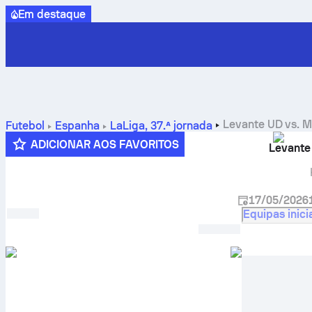
Em destaque
Levante UD
vs.
M
Futebol
Espanha
LaLiga
,
37.ª jornada
e prognósticos
ADICIONAR AOS FAVORITOS
Levante
17/05/2026
Equipas inici