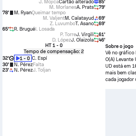
J. Mojica
Cartão alterado
85'
M. Morlanes
A. Prats
79'
78'
M. Ryan
Queimar tempo
M. Valjent
M. Calatayud
69'
Z. Luvumbo
T. Asano
69'
65'
R. Brugué
I. Losada
P. Torre
J. Virgili
61'
D. López
J. Olaizola
46'
HT
1 - 0
Sobre o jogo
Tempo de compensação: 2
Vê no gráfico
32'
C. Espí
1 - 0
O(A)
Levante
30'
N. Pérez
Falta
UD
está em 16
23'
N. Pérez
J. Toljan
mais bem clas
cada jogador 