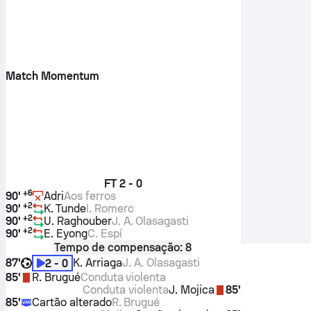
Match Momentum
FT
2 - 0
+
6
90'
Adri
Aos ferros
+
2
90'
K. Tunde
I. Romero
+
2
90'
U. Raghouber
J. A. Olasagasti
+
2
90'
E. Eyong
C. Espí
Tempo de compensação: 8
87'
K. Arriaga
J. A. Olasagasti
2 - 0
85'
R. Brugué
Conduta violenta
Conduta violenta
J. Mojica
85'
85'
Cartão alterado
R. Brugué