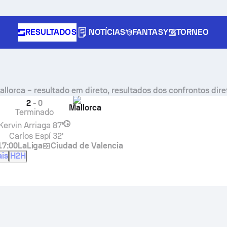
RESULTADOS
NOTÍCIAS
FANTASY
TORNEO
allorca
– resultado em direto, resultados dos confrontos dire
2
-
0
Mallorca
Terminado
Kervin Arriaga
87'
Carlos Espí
32'
17:00
LaLiga
Ciudad de Valencia
ais
H2H