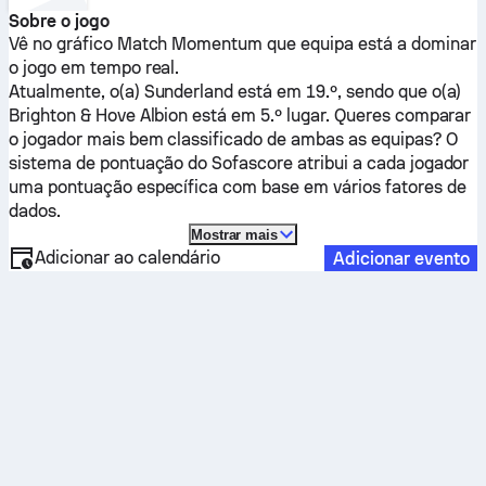
Sobre o jogo
Vê no gráfico Match Momentum que equipa está a dominar
o jogo em tempo real.
Atualmente, o(a)
Sunderland
está em 19.º, sendo que o(a)
Brighton & Hove Albion
está em 5.º lugar. Queres comparar
o jogador mais bem classificado de ambas as equipas? O
sistema de pontuação do Sofascore atribui a cada jogador
uma pontuação específica com base em vários fatores de
dados.
Mostrar mais
Adicionar ao calendário
Adicionar evento