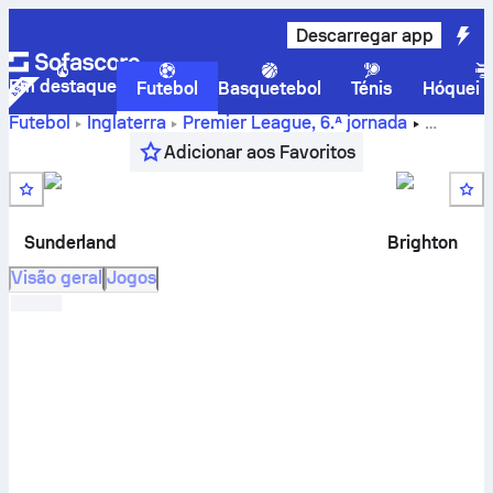
Descarregar app
Em destaque
Futebol
Basquetebol
Ténis
Hóquei n
Futebol
Inglaterra
Premier League
,
6.ª jornada
Sunderland
vs.
Brighton & Hove Albion
– resultado em
Adicionar aos Favoritos
direto, resultados dos confrontos diretos, classificação e
prognósticos
Sunderland
Brighton
Visão geral
Jogos