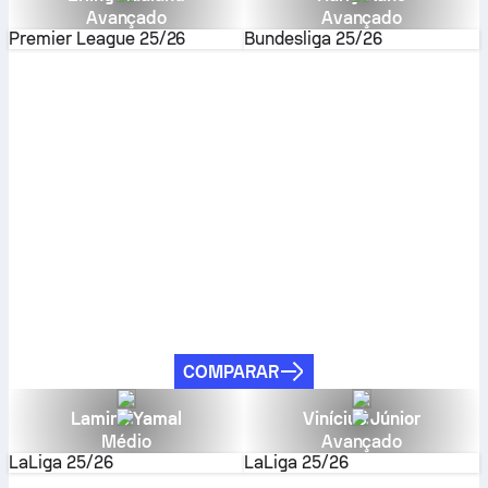
Avançado
Avançado
Premier League
25/26
Bundesliga
25/26
COMPARAR
Lamine Yamal
Vinícius Júnior
Médio
Avançado
LaLiga
25/26
LaLiga
25/26