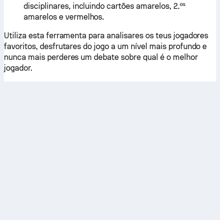
disciplinares, incluindo cartões amarelos, 2.⁠ᵒˢ
amarelos e vermelhos.
Utiliza esta ferramenta para analisares os teus jogadores
favoritos, desfrutares do jogo a um nível mais profundo e
nunca mais perderes um debate sobre qual é o melhor
jogador.