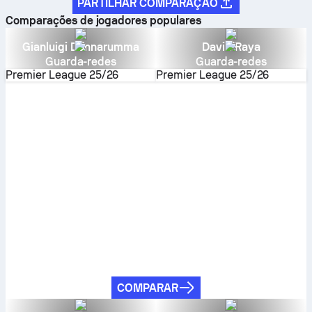
PARTILHAR COMPARAÇÃO
Comparações de jogadores populares
Gianluigi Donnarumma
David Raya
Guarda-redes
Guarda-redes
Premier League
25/26
Premier League
25/26
COMPARAR