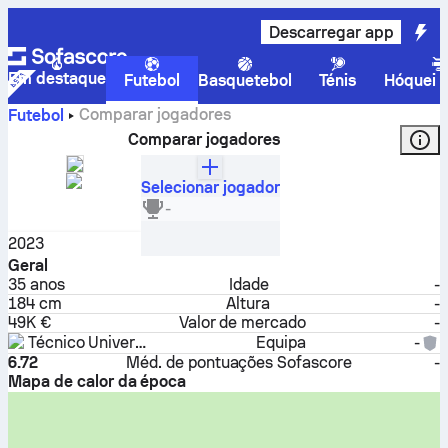
Descarregar app
Em destaque
Futebol
Basquetebol
Ténis
Hóquei n
Comparar jogadores
Futebol
Comparar jogadores
Selecionar jogador
Yilmar Filigrana
-
Avançado
2023
Geral
35
anos
Idade
-
184 cm
Altura
-
49K €
Valor de mercado
-
Técnico Universitario
Equipa
-
6.72
Méd. de pontuações Sofascore
-
Mapa de calor da época