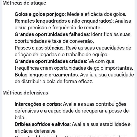
Métricas de ataque
Golos e golos por jogo:
Mede a eficácia dos golos.
Remates (enquadrados e não enquadrados):
Analisa
a sua precisão e frequência de remate.
Grandes oportunidades falhadas:
Identifica as suas
oportunidades e taxa de conversão.
Passes e assistências:
Revê as suas capacidades de
criação de jogadas e o trabalho de equipa.
Grandes oportunidades criadas:
Vê com que
frequência criam oportunidades de golo importantes.
Bolas longas e cruzamentos:
Avalia a sua capacidade
de distribuir a bola de forma eficaz.
Métricas defensivas
Interceções e cortes:
Avalia as suas contribuições
defensivas e a capacidade de recuperar a posse de
bola.
Dribles sofridos e alívios:
Avalia a sua estabilidade e
eficácia defensiva.