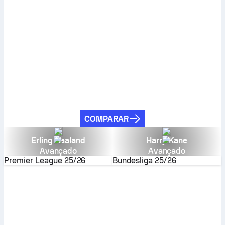
COMPARAR
Erling Haaland
Harry Kane
Avançado
Avançado
Premier League
25/26
Bundesliga
25/26