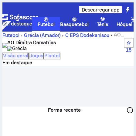
Descarregar app
Em destaque
Futebol
Basquetebol
Ténis
Hóquei n
AO
Futebol
Grécia
(Amador)
C EPS Dodekanisou
Dimitra Damatrias – resultados, encontros, classificação e
AO Dimitra Damatrias
estatísticas dos jogadores
Grécia
18
Visão geral
Jogos
Plantel
Em destaque
Forma recente