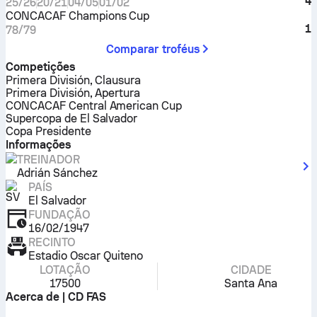
4
25/26
20/21
04/05
01/02
CONCACAF Champions Cup
1
78/79
Comparar troféus
Competições
Primera División, Clausura
Primera División, Apertura
CONCACAF Central American Cup
Supercopa de El Salvador
Copa Presidente
Informações
TREINADOR
Adrián Sánchez
PAÍS
El Salvador
FUNDAÇÃO
16/02/1947
RECINTO
Estadio Oscar Quiteno
LOTAÇÃO
CIDADE
17500
Santa Ana
Acerca de | CD FAS