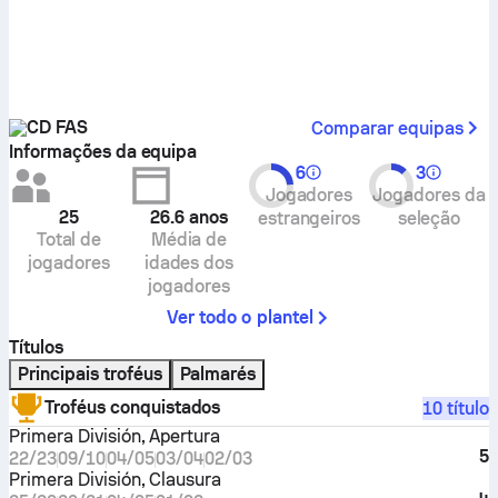
CD FAS
Comparar equipas
Informações da equipa
6
3
Jogadores
Jogadores da
25
26.6
anos
estrangeiros
seleção
Total de
Média de
jogadores
idades dos
jogadores
Ver todo o plantel
Títulos
Principais troféus
Palmarés
Troféus conquistados
10 título
Primera División, Apertura
5
22/23
09/10
04/05
03/04
02/03
Primera División, Clausura