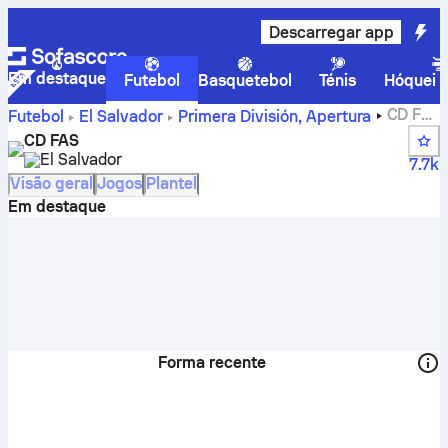
Descarregar app
Em destaque
Futebol
Basquetebol
Ténis
Hóquei n
CD Fas
Futebol
El Salvador
Primera División, Apertura
– resultados, encontros, classificação e estatísticas dos
CD FAS
jogadores
El Salvador
7.7k
Visão geral
Jogos
Plantel
Em destaque
Forma recente