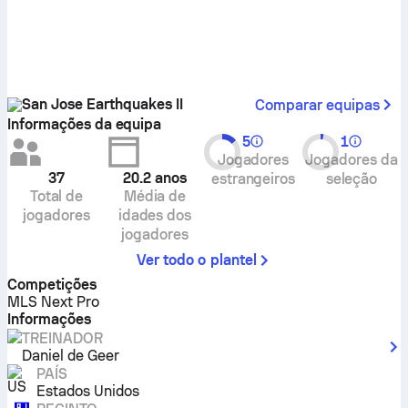
San Jose Earthquakes II
Comparar equipas
Informações da equipa
5
1
Jogadores
Jogadores da
37
20.2
anos
estrangeiros
seleção
Total de
Média de
jogadores
idades dos
jogadores
Ver todo o plantel
Competições
MLS Next Pro
Informações
TREINADOR
Daniel de Geer
PAÍS
Estados Unidos