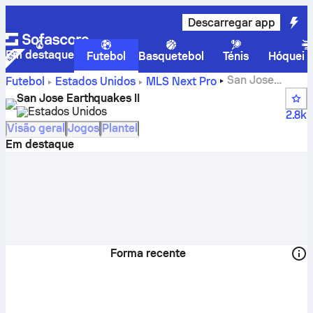
Descarregar app
Em destaque
Futebol
Basquetebol
Ténis
Hóquei n
San Jose
Futebol
Estados Unidos
MLS Next Pro
Earthquakes II – resultados, encontros, classificação e
San Jose Earthquakes II
estatísticas dos jogadores
Estados Unidos
2.8k
Visão geral
Jogos
Plantel
Em destaque
Forma recente