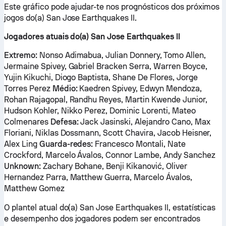
Este gráfico pode ajudar-te nos prognósticos dos próximos
jogos do(a) San Jose Earthquakes II.
Jogadores atuais do(a) San Jose Earthquakes II
Extremo:
Nonso Adimabua, Julian Donnery, Tomo Allen,
Jermaine Spivey, Gabriel Bracken Serra, Warren Boyce,
Yujin Kikuchi, Diogo Baptista, Shane De Flores, Jorge
Torres Perez
Médio:
Kaedren Spivey, Edwyn Mendoza,
Rohan Rajagopal, Randhu Reyes, Martin Kwende Junior,
Hudson Kohler, Nikko Perez, Dominic Lorenti, Mateo
Colmenares
Defesa:
Jack Jasinski, Alejandro Cano, Max
Floriani, Niklas Dossmann, Scott Chavira, Jacob Heisner,
Alex Ling
Guarda-redes:
Francesco Montali, Nate
Crockford, Marcelo Ávalos, Connor Lambe, Andy Sanchez
Unknown:
Zachary Bohane, Benji Kikanović, Oliver
Hernandez Parra, Matthew Guerra, Marcelo Ávalos,
Matthew Gomez
O plantel atual do(a) San Jose Earthquakes II, estatísticas
e desempenho dos jogadores podem ser encontrados