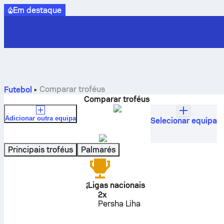
Em destaque
Comparar troféus
Futebol
Comparar troféus
Adicionar outra equipa
Selecionar equipa
Oleksandria
Ucrânia
Principais troféus
Palmarés
Ligas nacionais
2
2
x
Persha Liha