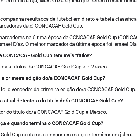
tor do título é o(a) Mexico e a equipa que detém o maior númer
companha resultados de futebol em direto e tabela classificat
arcadores da(o) CONCACAF Gold Cup.
marcadores na última época da CONCACAF Gold Cup (CONCA
smael Díaz. O melhor marcador da última época foi Ismael Día
a CONCACAF Gold Cup tem mais títulos?
 mais títulos da CONCACAF Gold Cup é o Mexico.
a primeira edição do/a CONCACAF Gold Cup?
 foi o vencedor da primeira edição do/a CONCACAF Gold Cup.
 a atual detentora do título do/a CONCACAF Gold Cup?
tor do título do/a CONCACAF Gold Cup é Mexico.
ça e quando termina o CONCACAF Gold Cup?
old Cup costuma começar em março e terminar em julho.