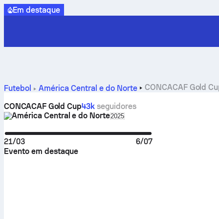
Em destaque
CONCACAF Gold Cup: c
Futebol
América Central e do Norte
CONCACAF Gold Cup
43k
seguidores
América Central e do Norte
Select season in unique tour
2025
21/03
6/07
Evento em destaque