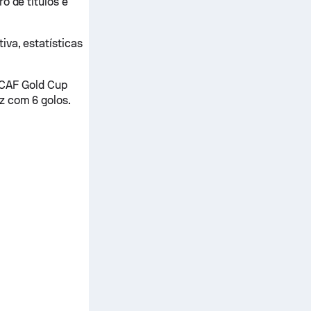
o de títulos é
iva, estatísticas
CAF Gold Cup
z com 6 golos.