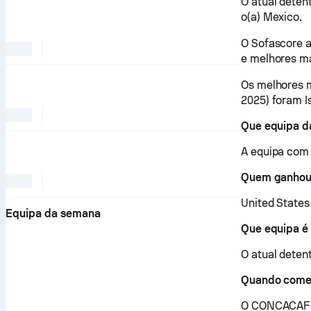
O atual deten
o(a) Mexico.
O Sofascore a
e melhores m
Os melhores 
2025) foram I
Que equipa d
A equipa com
Quem ganhou 
United States
Equipa da semana
Que equipa é
O atual deten
Quando come
O CONCACAF G