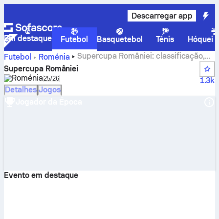
Descarregar app
Em destaque
Futebol
Basquetebol
Ténis
Hóquei n
Supercupa României: classificação,
Futebol
Roménia
jogos, resultados e estatísticas
Supercupa României
Roménia
Select season in unique tournament header
25/26
1.3k
Detalhes
Jogos
Jogador da Época
Evento em destaque