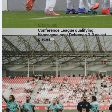
6/08/2026
Conference League qualifying:
København beat Debrecen 3-0 on set
pieces