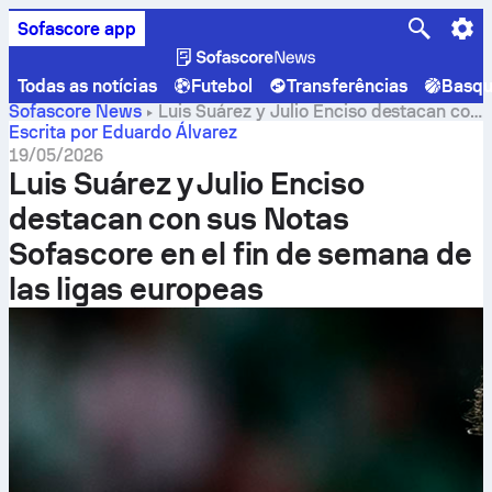
Sofascore app
Todas as notícias
Futebol
Transferências
Basqu
Sofascore News
Luis Suárez y Julio Enciso destacan con
sus Notas Sofascore en el fin de semana de las ligas
Escrita por Eduardo Álvarez
europeas
19/05/2026
Luis Suárez y Julio Enciso
destacan con sus Notas
Sofascore en el fin de semana de
las ligas europeas