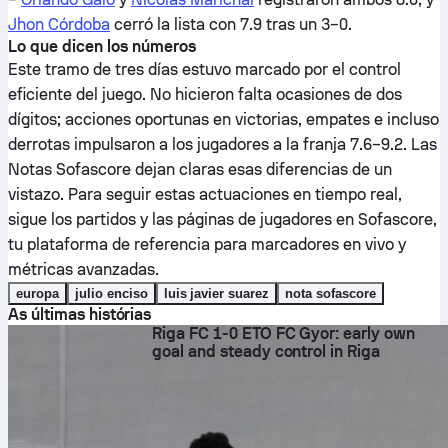
Jhon Córdoba
cerró la lista con 7.9 tras un 3–0.
Lo que dicen los números
Este tramo de tres días estuvo marcado por el control
eficiente del juego. No hicieron falta ocasiones de dos
dígitos; acciones oportunas en victorias, empates e incluso
derrotas impulsaron a los jugadores a la franja 7.6–9.2. Las
Notas Sofascore dejan claras esas diferencias de un
vistazo. Para seguir estas actuaciones en tiempo real,
sigue los partidos y las páginas de jugadores en Sofascore,
tu plataforma de referencia para marcadores en vivo y
métricas avanzadas.
europa
julio enciso
luis javier suarez
nota sofascore
As últimas histórias
Riga FC 1-0 ETO FC Gyor: early own
goal and steady control in Riga