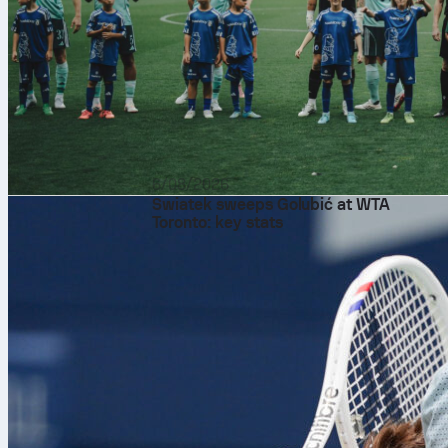
6/08/2026
Swiatek sweeps Golubić at WTA
Toronto: key stats