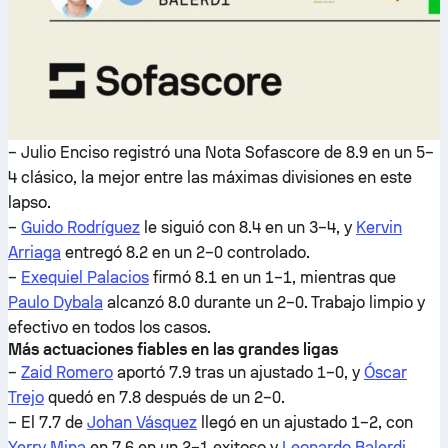
– Julio Enciso registró una Nota Sofascore de 8.9 en un 5–
4 clásico, la mejor entre las máximas divisiones en este
lapso.
–
Guido Rodríguez
le siguió con 8.4 en un 3–4, y
Kervin
Arriaga
entregó 8.2 en un 2–0 controlado.
–
Exequiel Palacios
firmó 8.1 en un 1–1, mientras que
Paulo Dybala
alcanzó 8.0 durante un 2–0. Trabajo limpio y
efectivo en todos los casos.
Más actuaciones fiables en las grandes ligas
–
Zaid Romero
aportó 7.9 tras un ajustado 1–0, y
Óscar
Trejo
quedó en 7.8 después de un 2–0.
– El 7.7 de
Johan Vásquez
llegó en un ajustado 1–2, con
Yerry Mina
en 7.6 en un 2–1 exitoso y
Leonardo Balerdi