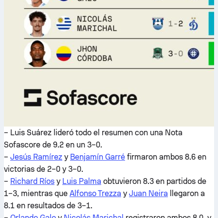
– Luis Suárez lideró todo el resumen con una Nota
Sofascore de 9.2 en un 3–0.
–
Jesús Ramírez
y
Benjamín Garré
firmaron ambos 8.6 en
victorias de 2–0 y 3–0.
–
Richard Ríos
y
Luis Palma
obtuvieron 8.3 en partidos de
1–3, mientras que
Alfonso Trezza
y
Juan Neira
llegaron a
8.1 en resultados de 3–1.
–
Orlando Galo
y
Nicolás Marichal
registraron ambos 8.0, y