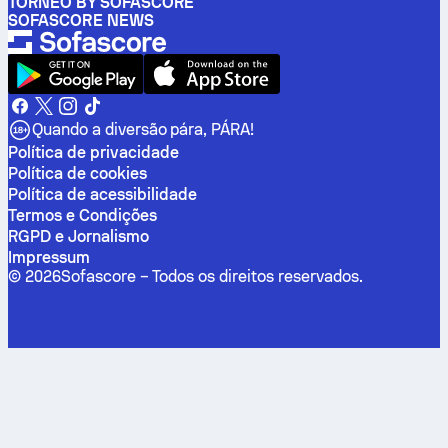
TORNEO BY SOFASCORE
SOFASCORE NEWS
Quando a diversão pára, PÁRA!
Política de privacidade
Política de cookies
Política de acessibilidade
Termos e Condições
RGPD e Jornalismo
Impressum
©
2026
Sofascore –
Todos os direitos reservados
.