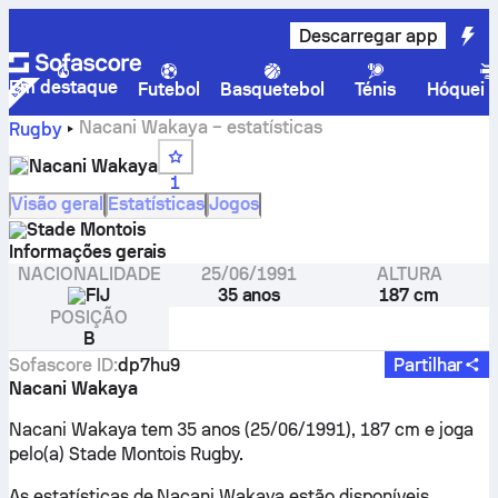
Descarregar app
Em destaque
Futebol
Basquetebol
Ténis
Hóquei n
Nacani Wakaya – estatísticas
Rugby
Nacani Wakaya
1
Visão geral
Estatísticas
Jogos
Stade Montois
Informações gerais
NACIONALIDADE
25/06/1991
ALTURA
FIJ
35 anos
187 cm
POSIÇÃO
B
Sofascore ID
:
dp7hu9
Partilhar
Nacani Wakaya
Nacani Wakaya tem 35 anos (25/06/1991), 187 cm e joga
pelo(a) Stade Montois Rugby.
As estatísticas de Nacani Wakaya estão disponíveis