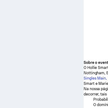
Sobre o even
O
Hollie Smar
Nottingham, 
Singles Main
Smart
e
Mari
Na nossa pági
decorrer, tai
Probabil
O domíni