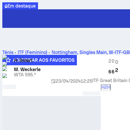
Em destaque
Ténis
ITF (Feminino)
Nottingham, Singles Main, W-ITF-G
e resultados dos confrontos diretos
ADICIONAR AOS FAVORITOS
H. Smart
2
0
0
M. Weckerle
2
6
6
WTA 595.º
ITF Great Britai
23/04/2024
12:25
H2H