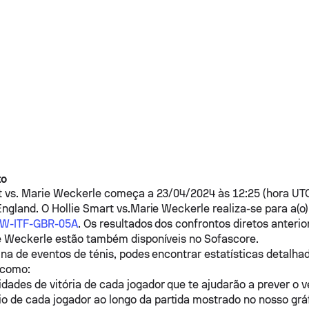
to
t
vs.
Marie Weckerle
começa a 23/04/2024 às 12:25 (hora UTC
England. O
Hollie Smart
vs.
Marie Weckerle
realiza-se para a(o
, W-ITF-GBR-05A
. Os resultados dos confrontos diretos anteri
e Weckerle
estão também disponíveis no Sofascore.
na de eventos de ténis, podes encontrar estatísticas detalhad
s como:
idades de vitória de cada jogador que te ajudarão a prever o 
o de cada jogador ao longo da partida mostrado no nosso grá