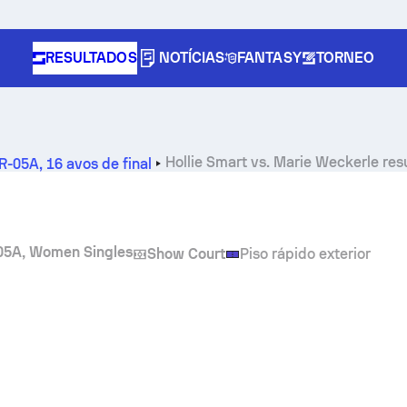
RESULTADOS
NOTÍCIAS
FANTASY
TORNEO
Hollie Smart
vs.
Marie Weckerle
res
BR-05A
,
16 avos de final
n 05A, Women Singles
Show Court
Piso rápido exterior