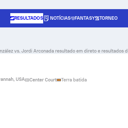
RESULTADOS
NOTÍCIAS
FANTASY
TORNEO
nzález
vs.
Jordi Arconada
resultado em direto e resultados 
vannah, USA
Center Court
Terra batida