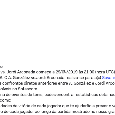
to
vs.
Jordi Arconada
começa a 29/04/2019 às 21:00 (hora UTC) 
A. O
A. González
vs.
Jordi Arconada
realiza-se para a(o)
Savan
s confrontos diretos anteriores entre
A. González
e
Jordi Arc
níveis no Sofascore.
na de eventos de ténis, podes encontrar estatísticas detalhad
s como:
idades de vitória de cada jogador que te ajudarão a prever o 
o de cada jogador ao longo da partida mostrado no nosso grá