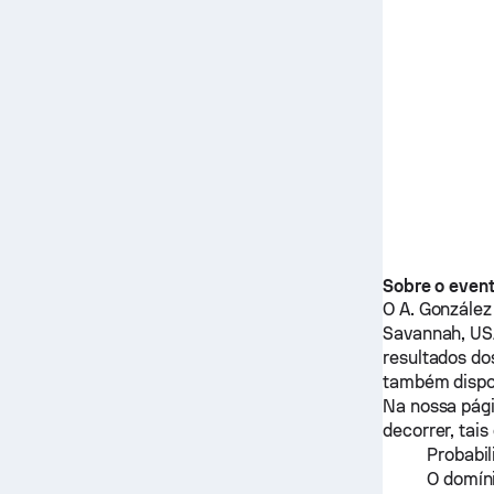
Sobre o even
O
A. González
Savannah, US
resultados do
também dispo
Na nossa pági
decorrer, tai
Probabil
O domíni