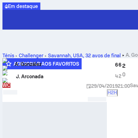
Em destaque
A. Go
Ténis
Challenger
Savannah, USA
,
32 avos de final
diretos
ADICIONAR AOS FAVORITOS
A. González
6
6
2
0
4
2
J. Arconada
WC
Sa
29/04/2019
21:00
H2H