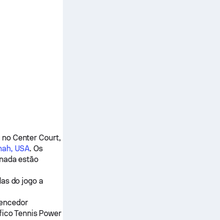
no Center Court,
nah, USA
. Os
onada
estão
as do jogo a
vencedor
fico Tennis Power