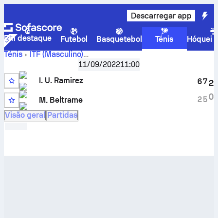
Descarregar app
Em destaque
Futebol
Basquetebol
Ténis
Hóquei n
Ténis
ITF (Masculino)
Iker
Madrid, Singles Qualifying, M-ITF-ESP-13A
11/09/2022
11:00
Urribarrens Ramirez
vs.
Mariano Beltrame
resultado em
I. U. Ramirez
6
7
2
direto e resultados dos confrontos diretos
0
2
5
M. Beltrame
Visão geral
Partidas