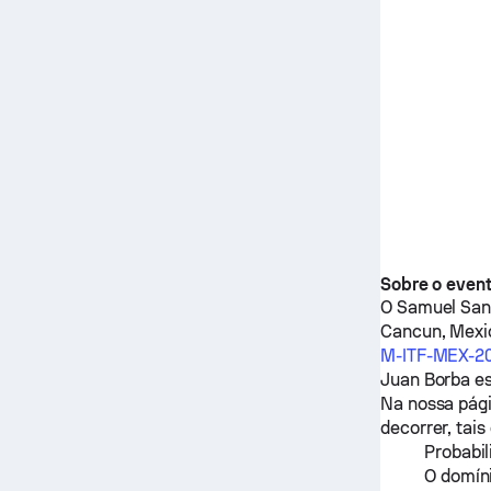
Sobre o even
O
Samuel Sa
Cancun, Mexi
M-ITF-MEX-2
Juan Borba
es
Na nossa pági
decorrer, tai
Probabil
O domíni