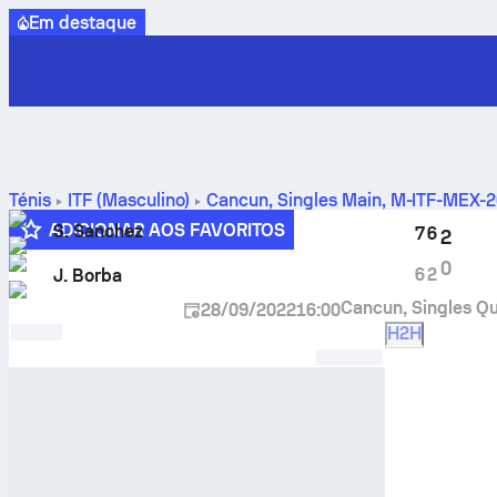
Em destaque
Ténis
ITF (Masculino)
Cancun, Singles Main, M-ITF-MEX-
resultados dos confrontos diretos
ADICIONAR AOS FAVORITOS
S. Sanchez
7
6
2
0
6
2
J. Borba
Cancun, Singles Q
28/09/2022
16:00
H2H