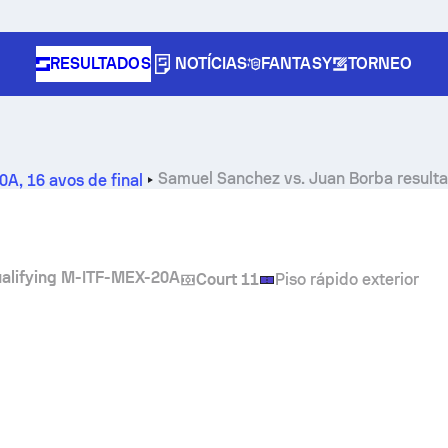
RESULTADOS
NOTÍCIAS
FANTASY
TORNEO
Samuel Sanchez
vs.
Juan Borba
resulta
20A
,
16 avos de final
ualifying M-ITF-MEX-20A
Court 11
Piso rápido exterior