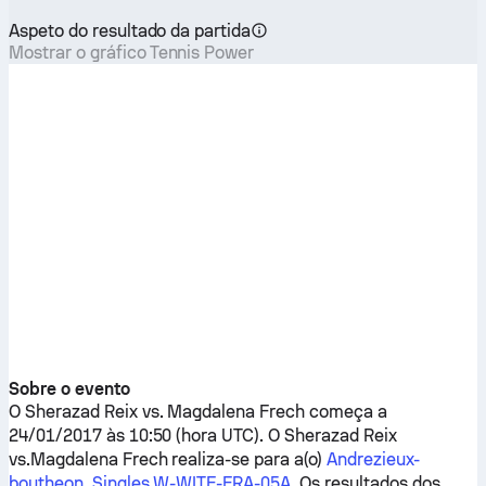
Aspeto do resultado da partida
Mostrar o gráfico Tennis Power
Sobre o evento
O
Sherazad Reix
vs.
Magdalena Frech
começa a
24/01/2017 às 10:50 (hora UTC). O
Sherazad Reix
vs.
Magdalena Frech
realiza-se para a(o)
Andrezieux-
boutheon, Singles W-WITF-FRA-05A
. Os resultados dos