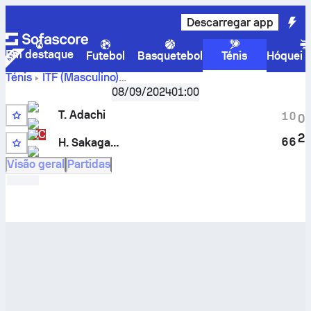
Descarregar app
Em destaque
Futebol
Basquetebol
Ténis
Hóquei n
Ténis
ITF (Masculino)
Toki
Sapporo, Singles Qualifying, M-ITF-JPN-12A
08/09/2024
01:00
Adachi
vs.
Hiroki Sakagawa
resultado em direto e
T. Adachi
1
0
0
resultados dos confrontos diretos
WC
2
6
6
H. Sakagawa
13
Visão geral
Partidas