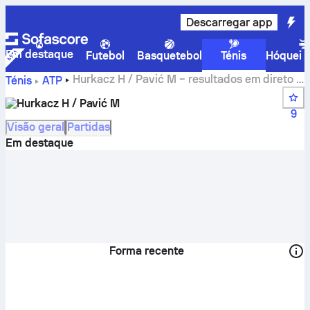
Descarregar app
Em destaque
Futebol
Basquetebol
Ténis
Hóquei n
Hurkacz H / Pavić M – resultados em direto e
Ténis
ATP
calendário
Hurkacz H / Pavić M
9
Visão geral
Partidas
Em destaque
Forma recente