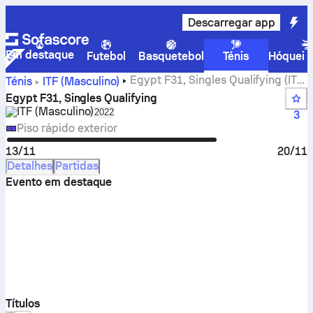
Descarregar app
Em destaque
Futebol
Basquetebol
Ténis
Hóquei n
Egypt F31, Singles Qualifying (ITF)
Ténis
ITF (Masculino)
– resultados dos jogos em direto
Egypt F31, Singles Qualifying
ITF (Masculino)
Select season in unique tournament heade
2022
3
Piso rápido exterior
13/11
20/11
Detalhes
Partidas
Evento em destaque
Títulos