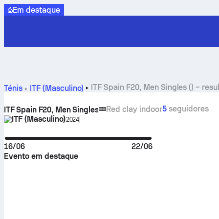
Em destaque
ITF Spain F20, Men Singles () – res
Ténis
ITF (Masculino)
5
seguidores
Red clay indoor
ITF Spain F20, Men Singles
ITF (Masculino)
Select season in unique tournament heade
2024
16/06
22/06
Evento em destaque