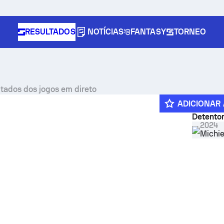
RESULTADOS
NOTÍCIAS
FANTASY
TORNEO
ultados dos jogos em direto
ADICIONAR 
Detentor
r
2024
Michie