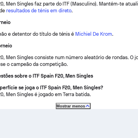
0, Men Singles faz parte do ITF (Masculino).
Mantém-te atual
 de
resultados de ténis em direto
.
rneio
ão e detentor do título de ténis é
Michiel De Krom
.
orneio
20, Men Singles consiste num número aleatório de rondas. O 
a-se o campeão da competição.
estões sobre o ITF Spain F20, Men Singles
erfície se joga o ITF Spain F20, Men Singles?
20, Men Singles é jogado em
Terra batida
.
Mostrar menos