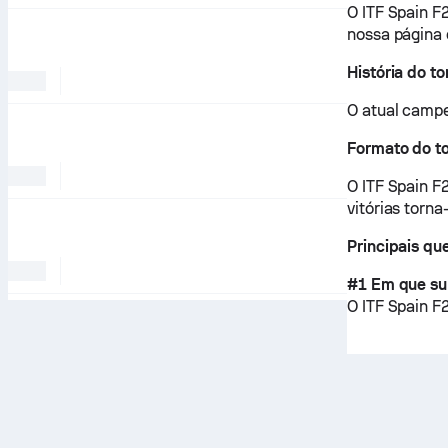
O ITF Spain F2
nossa página
História do to
O atual campe
Formato do t
O ITF Spain F
vitórias torn
Principais qu
#1 Em que sup
O ITF Spain F