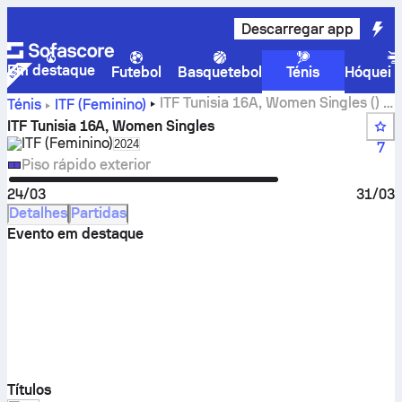
Descarregar app
Em destaque
Futebol
Basquetebol
Ténis
Hóquei n
ITF Tunisia 16A, Women Singles () –
Ténis
ITF (Feminino)
resultados dos jogos em direto
ITF Tunisia 16A, Women Singles
ITF (Feminino)
Select season in unique tournament header
2024
7
Piso rápido exterior
24/03
31/03
Detalhes
Partidas
Evento em destaque
Títulos