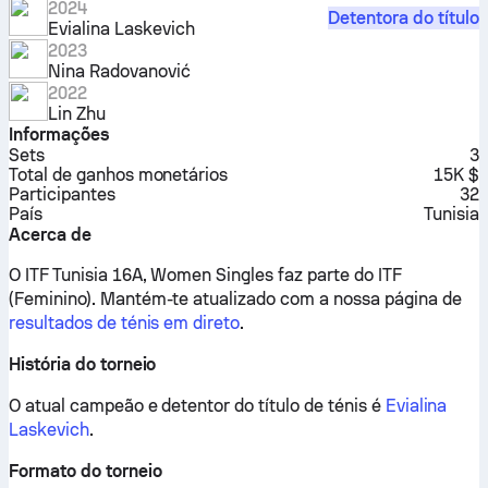
2024
Detentora do título
Evialina Laskevich
2023
Nina Radovanović
2022
Lin Zhu
Informações
Sets
3
Total de ganhos monetários
15K $
Participantes
32
País
Tunisia
Acerca de
O ITF Tunisia 16A, Women Singles faz parte do ITF
(Feminino).
Mantém-te atualizado com a nossa página de
resultados de ténis em direto
.
História do torneio
O atual campeão e detentor do título de ténis é
Evialina
Laskevich
.
Formato do torneio