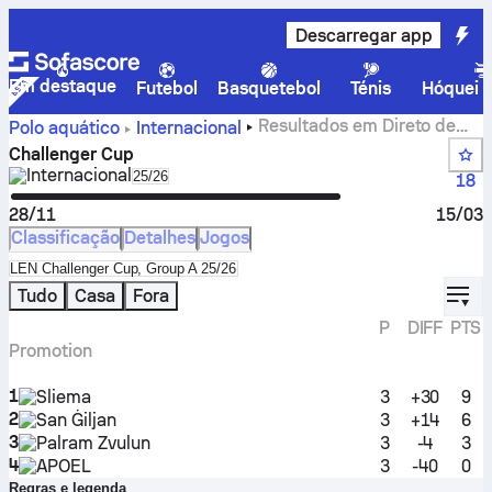
Descarregar app
Em destaque
Futebol
Basquetebol
Ténis
Hóquei n
Resultados em Direto de
Polo aquático
Internacional
Challenger Cup
Challenger Cup
Internacional
Select season in unique tournament header
25/26
18
28/11
15/03
Classificação
Detalhes
Jogos
Select standings table in tournament standings
LEN Challenger Cup, Group A 25/26
displ
Tudo
Casa
Fora
P
DIFF
PTS
Promotion
1
Sliema
3
+30
9
2
San Ġiljan
3
+14
6
3
Palram Zvulun
3
-4
3
4
APOEL
3
-40
0
Regras e legenda