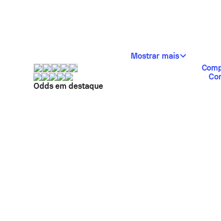
Mostrar mais
Comp
Co
Odds em destaque