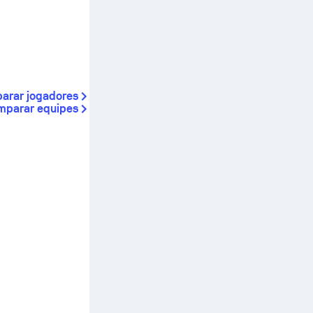
arar jogadores
mparar equipes