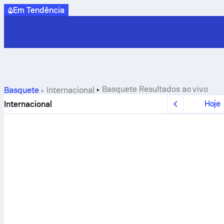
Em Tendência
Basquete
Resultados ao vivo
Basquete
Internacional
Hoje
Internacional